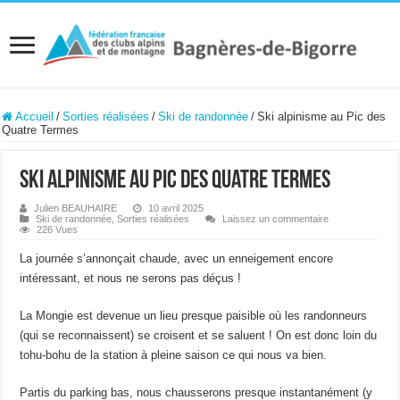
Accueil
/
Sorties réalisées
/
Ski de randonnée
/
Ski alpinisme au Pic des
Quatre Termes
Ski alpinisme au Pic des Quatre Termes
Julien BEAUHAIRE
10 avril 2025
Ski de randonnée
,
Sorties réalisées
Laissez un commentaire
226 Vues
La journée s’annonçait chaude, avec un enneigement encore
intéressant, et nous ne serons pas déçus !
La Mongie est devenue un lieu presque paisible où les randonneurs
(qui se reconnaissent) se croisent et se saluent ! On est donc loin du
tohu-bohu de la station à pleine saison ce qui nous va bien.
Partis du parking bas, nous chausserons presque instantanément (y