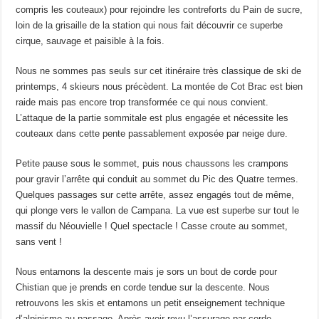
compris les couteaux) pour rejoindre les contreforts du Pain de sucre,
loin de la grisaille de la station qui nous fait découvrir ce superbe
cirque, sauvage et paisible à la fois.
Nous ne sommes pas seuls sur cet itinéraire très classique de ski de
printemps, 4 skieurs nous précèdent. La montée de Cot Brac est bien
raide mais pas encore trop transformée ce qui nous convient.
L’attaque de la partie sommitale est plus engagée et nécessite les
couteaux dans cette pente passablement exposée par neige dure.
Petite pause sous le sommet, puis nous chaussons les crampons
pour gravir l’arrête qui conduit au sommet du Pic des Quatre termes.
Quelques passages sur cette arrête, assez engagés tout de même,
qui plonge vers le vallon de Campana. La vue est superbe sur tout le
massif du Néouvielle ! Quel spectacle ! Casse croute au sommet,
sans vent !
Nous entamons la descente mais je sors un bout de corde pour
Chistian que je prends en corde tendue sur la descente. Nous
retrouvons les skis et entamons un petit enseignement technique
d’alpinisme au passage. Après avoir revu l’assurage par corde