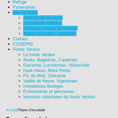
Refuge
Partenaires
Doc et topos
Aide portail et sortie
Documents officiels
Comptes rendus de réunion
Topos escalade / alpinisme
Contact
CODEP65
Fonds Verdun
Le fonds Verdun
Aneto, Bagnères, Cauterets
Gavarnie, Luchonnais, Néouvielle
Haut-Adour, Mont Perdu
Pic du Midi, Sobrarbe
Vallée de Neste, Vignemale
Inondations Barèges
Événements et personnes
Versions colorisées du fonds Verdun
Accueil
/
Topos d’escalade