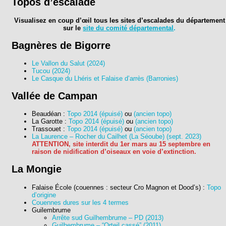
Topos d’escalade
Visualisez en coup d’œil tous les sites d’escalades du département
sur le
site du comité départemental
.
Bagnères de Bigorre
Le Vallon du Salut (2024)
Tucou (2024)
Le Casque du Lhéris et Falaise d’arrès (Barronies)
Vallée de Campan
Beaudéan :
Topo 2014 (épuisé)
ou
(ancien topo)
La Garotte :
Topo 2014 (épuisé)
ou
(ancien topo)
Trassouet :
Topo 2014 (épuisé)
ou
(ancien topo)
La Laurence – Rocher du Cailhet (La Séoube
)
(sept. 2023)
ATTENTION, site interdit du 1er mars au 15 septembre en
raison de nidification d’oiseaux en voie d’extinction.
La Mongie
Falaise École (couennes : secteur Cro Magnon et Dood’s) :
Topo
d’origine
Couennes dures sur les 4 termes
Guilembrume
Arrête sud Guilhembrume – PD (2013)
Guilhembrume – “Orteil cassé” (2011)