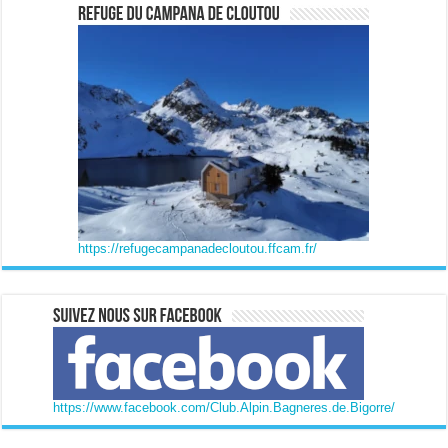
https://refugecampanadecloutou.ffcam.fr/
https://www.facebook.com/Club.Alpin.Bagneres.de.Bigorre/