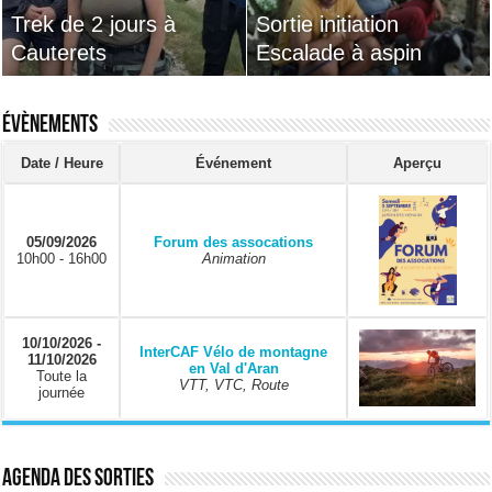
Trek de 2 jours à
;grimpe entre son et
Sortie initiation
14 au 17 mai 2026
Cauterets
lumière
Escalade à aspin
mini camp au Caroux
Évènements
Date / Heure
Événement
Aperçu
05/09/2026
Forum des assocations
10h00 - 16h00
Animation
10/10/2026 -
InterCAF Vélo de montagne
11/10/2026
en Val d'Aran
Toute la
VTT, VTC, Route
journée
Agenda des sorties