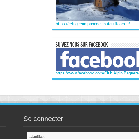
https://refugecampanadecloutou.ffcam.fr/
https://www.facebook.com/Club.Alpin.Bagneres
Se connecter