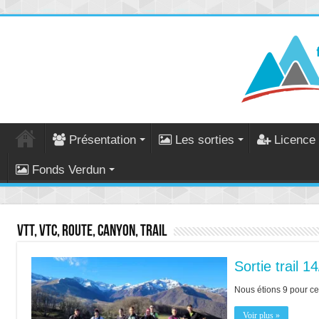
Présentation
Les sorties
Licence 
Fonds Verdun
VTT, VTC, Route, Canyon, Trail
Sortie trail 1
Nous étions 9 pour ce
Voir plus »