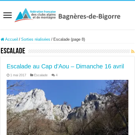
Accueil
/
Sorties réalisées
/
Escalade (page 8)
Escalade
Escalade au Cap d’Aou – Dimanche 16 avril
1 mai 2017
Escalade
4