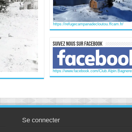
https://refugecampanadecloutou.ffcam.fr/
https://www.facebook.com/Club.Alpin.Bagneres
Se connecter