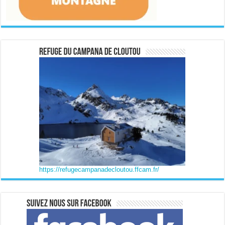
https://refugecampanadecloutou.ffcam.fr/