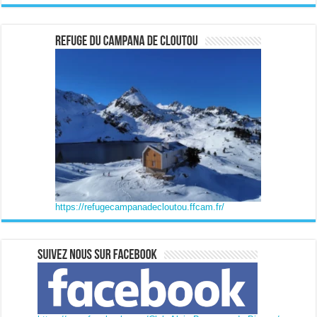
https://refugecampanadecloutou.ffcam.fr/