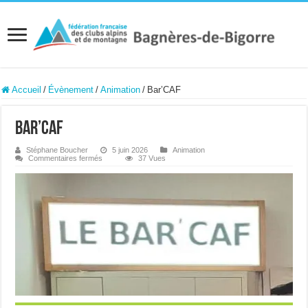
Accueil
/
Évènement
/
Animation
/
Bar’CAF
Bar’CAF
Stéphane Boucher
5 juin 2026
Animation
sur
Commentaires fermés
37 Vues
Bar’CAF