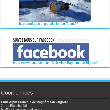
https://refugecampanadecloutou.ffcam.fr/
https://www.facebook.com/Club.Alpin.Bagneres.de.Bigorre/
Coordonnées
Club Alpin Français de Bagnères-de-Bigorre
2, rue Blanche Odin
65200 – Bagnères-de-Bigorre