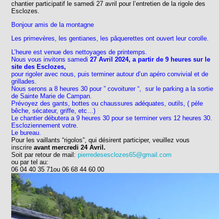
chantier participatif le samedi 27 avril pour l’entretien de la rigole des
Esclozes.
Bonjour amis de la montagne
Les primevères, les gentianes, les pâquerettes ont ouvert leur corolle.
L’heure est venue des nettoyages de printemps.
Nous vous invitons samedi
27 Avril 2024, a partir de 9 heures sur le
site des Esclozes,
pour rigoler avec nous, puis terminer autour d’un apéro convivial et de
grillades.
Nous serons a 8 heures 30 pour ” covoiturer “, sur le parking a la sortie
de Sainte Marie de Campan.
Prévoyez des gants, bottes ou chaussures adéquates, outils, ( pèle
bêche, sécateur, griffe, etc…)
Le chantier débutera a 9 heures 30 pour se terminer vers 12 heures 30.
Escloziennement votre.
Le bureau.
Pour les vaillants “rigolos”, qui désirent participer, veuillez vous
inscrire
avant mercredi 24 Avril.
Soit par retour de mail:
pierredesesclozes65@gmail.com
ou par tel au:
06 04 40 35 71ou 06 68 44 60 00