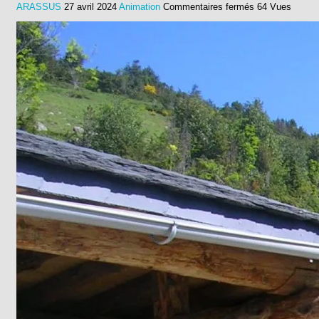
sur
ARASSUS
27 avril 2024
Animation
Commentaires fermés
64 Vues
Entretien
de
la
rigole
des
Esclozes
:
REPORTÉ
CAUSE
MÉTÉO