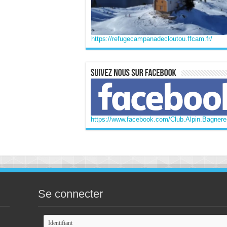
https://refugecampanadecloutou.ffcam.fr/
https://www.facebook.com/Club.Alpin.Bagneres
Se connecter