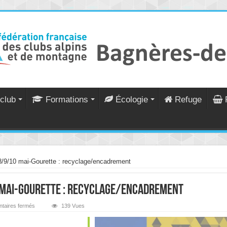
club
Formations
Écologie
Refuge
8/9/10 mai-Gourette : recyclage/encadrement
 mai-Gourette : recyclage/encadrement
sur
taires fermés
139 Vues
Grand
Parcours
Alpinisme