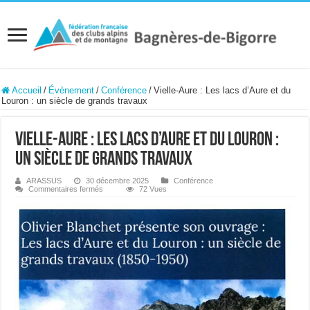
Accueil
/
Évènement
/
Conférence
/
Vielle-Aure : Les lacs d’Aure et du
Louron : un siècle de grands travaux
Vielle-Aure : Les lacs d’Aure et du Louron :
un siècle de grands travaux
ARASSUS
30 décembre 2025
Conférence
sur
Commentaires fermés
72 Vues
Vielle-
Aure
:
Les
lacs
d’Aure
et
du
Louron
:
un
siècle
de
grands