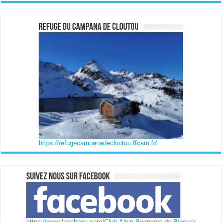
https://refugecampanadecloutou.ffcam.fr/
https://www.facebook.com/Club.Alpin.Bagneres.de.Bigorre/