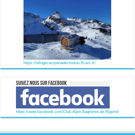
https://refugecampanadecloutou.ffcam.fr/
https://www.facebook.com/Club.Alpin.Bagneres.de.Bigorre/