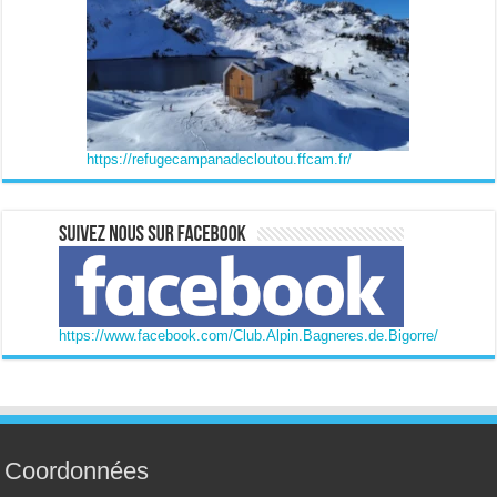
https://refugecampanadecloutou.ffcam.fr/
https://www.facebook.com/Club.Alpin.Bagneres.de.Bigorre/
Coordonnées