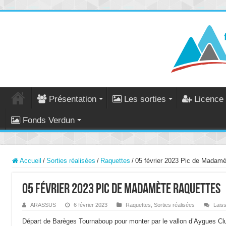
Présentation
Les sorties
Licence 
Fonds Verdun
Accueil
/
Sorties réalisées
/
Raquettes
/
05 février 2023 Pic de Madamè
05 février 2023 Pic de Madamète raquettes
ARASSUS
6 février 2023
Raquettes
,
Sorties réalisées
Lais
Départ de Barèges Tournaboup pour monter par le vallon d’Aygues Clu