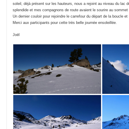
soleil, déjà présent sur les hauteurs, nous a rejoint au niveau du l
splendide et mes compagnons de route avaient le sourire au sommet d
Un dernier couloir pour rejoindre le carrefour du départ de la boucle e
Merci aux participants pour cette très belle journée ensoleillée.
Joël