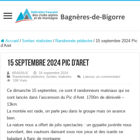
Accueil
/
Sorties réalisées
/
Randonnée pédestre
/
15 septembre 2024 Pic
d’Aret
15 septembre 2024 Pic d’Aret
ARASSUS
16 septembre 2024
Randonnée pédestre
,
Sorties réalisées
Laissez un commentaire
196 Vues
Ce dimanche 15 septembre, ce sont 4 randonneurs matinaux qui se
sont lancés dans l’ascension du Pic d’Aret. 1700m de dénivelé –
13km.
La montée est raide, on parle peu dans le groupe mais on avance
bien.
La nature nous a offert de jolis spectacles : un gypaète juvénile nous
survolant, des vautours dansant sous nos yeux et des isards se
baladant à flanc de montagne.