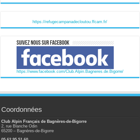
https://refugecampanadecloutou.ffcam.fr/
https://www.facebook.com/Club.Alpin.Bagneres.de.Bigorre/
Coordonnées
Club Alpin Français de Bagnères-de-Bigorre
2, rue Blanche Odin
65200 – Bagnères-de-Bigorre
05 62 95 51 60