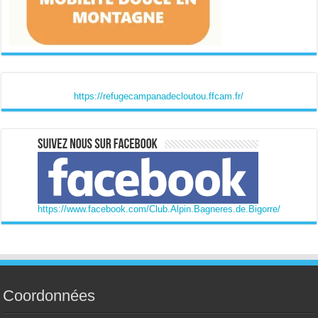
https://refugecampanadecloutou.ffcam.fr/
https://www.facebook.com/Club.Alpin.Bagneres.de.Bigorre/
Coordonnées