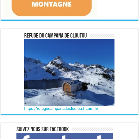
https://refugecampanadecloutou.ffcam.fr/