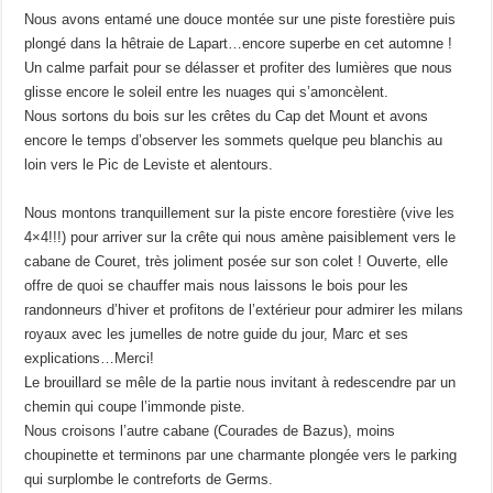
Nous avons entamé une douce montée sur une piste forestière puis
plongé dans la hêtraie de Lapart…encore superbe en cet automne !
Un calme parfait pour se délasser et profiter des lumières que nous
glisse encore le soleil entre les nuages qui s’amoncèlent.
Nous sortons du bois sur les crêtes du Cap det Mount et avons
encore le temps d’observer les sommets quelque peu blanchis au
loin vers le Pic de Leviste et alentours.
Nous montons tranquillement sur la piste encore forestière (vive les
4×4!!!) pour arriver sur la crête qui nous amène paisiblement vers le
cabane de Couret, très joliment posée sur son colet ! Ouverte, elle
offre de quoi se chauffer mais nous laissons le bois pour les
randonneurs d’hiver et profitons de l’extérieur pour admirer les milans
royaux avec les jumelles de notre guide du jour, Marc et ses
explications…Merci!
Le brouillard se mêle de la partie nous invitant à redescendre par un
chemin qui coupe l’immonde piste.
Nous croisons l’autre cabane (Courades de Bazus), moins
choupinette et terminons par une charmante plongée vers le parking
qui surplombe le contreforts de Germs.