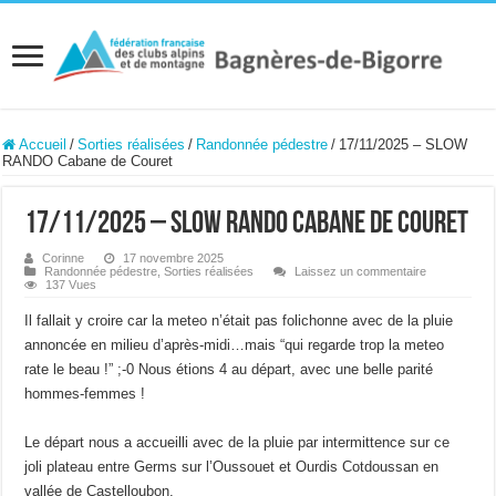
Accueil
/
Sorties réalisées
/
Randonnée pédestre
/
17/11/2025 – SLOW
RANDO Cabane de Couret
17/11/2025 – SLOW RANDO Cabane de Couret
Corinne
17 novembre 2025
Randonnée pédestre
,
Sorties réalisées
Laissez un commentaire
137 Vues
Il fallait y croire car la meteo n’était pas folichonne avec de la pluie
annoncée en milieu d’après-midi…mais “qui regarde trop la meteo
rate le beau !” ;-0 Nous étions 4 au départ, avec une belle parité
hommes-femmes !
Le départ nous a accueilli avec de la pluie par intermittence sur ce
joli plateau entre Germs sur l’Oussouet et Ourdis Cotdoussan en
vallée de Castelloubon.