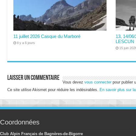
11 juillet 2026 Casque du Marboré
13, 14/0
LESCUN
Il y a 6 jours
15 juin 202
Laisser un commentaire
Vous devez
vous connecter
pour publier 
Ce site utilise Akismet pour réduire les indésirables.
En savoir plus sur l
Coordonnées
Club Alpin Français de Bagnères-de-Bigorre