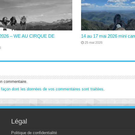
6/2026 – WE AU CIRQUE DE
14 au 17 mai 2026 mini ca
25 mai 2026
6
un commentaire.
a façon dont les données de vos commentaires sont traitées
.
Légal
Politique de confidentialité