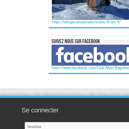
https://refugecampanadecloutou.ffcam.fr/
https://www.facebook.com/Club.Alpin.Bagneres
Se connecter