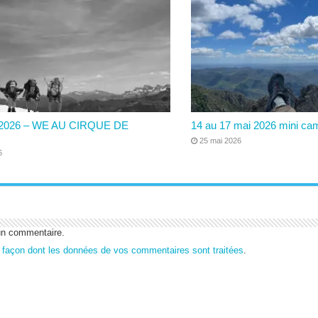
6/2026 – WE AU CIRQUE DE
14 au 17 mai 2026 mini ca
25 mai 2026
6
un commentaire.
a façon dont les données de vos commentaires sont traitées
.