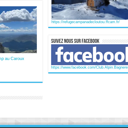
https://refugecampanadecloutou.ffcam.fr/
mp au Caroux
https://www.facebook.com/Club.Alpin.Bagneres