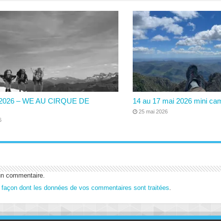
6/2026 – WE AU CIRQUE DE
14 au 17 mai 2026 mini ca
25 mai 2026
6
un commentaire.
a façon dont les données de vos commentaires sont traitées
.