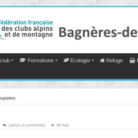
club
Formations
Écologie
Refuge
oupiettes
Laissez un commentaire
88 Vues