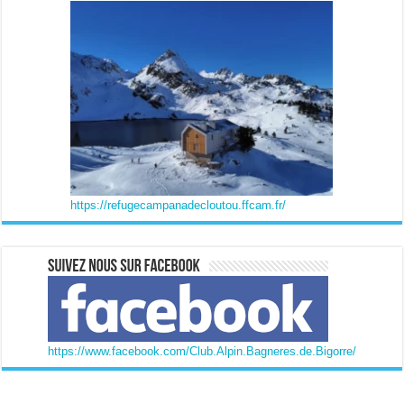
https://refugecampanadecloutou.ffcam.fr/
https://www.facebook.com/Club.Alpin.Bagneres.de.Bigorre/