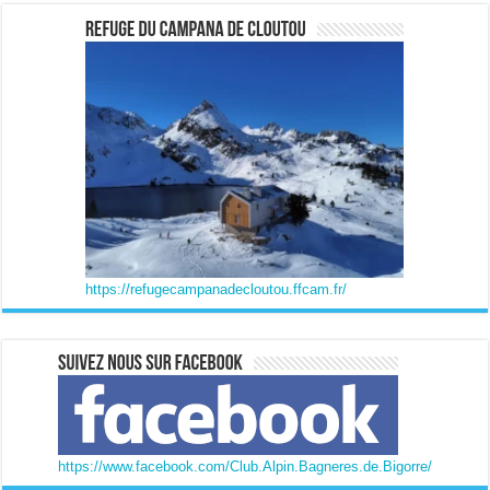
https://refugecampanadecloutou.ffcam.fr/
https://www.facebook.com/Club.Alpin.Bagneres.de.Bigorre/