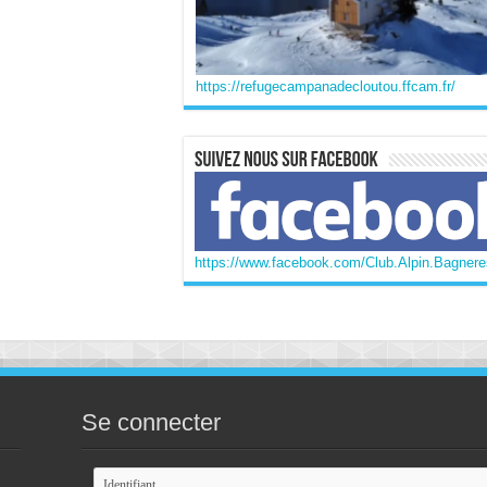
https://refugecampanadecloutou.ffcam.fr/
https://www.facebook.com/Club.Alpin.Bagneres
Se connecter