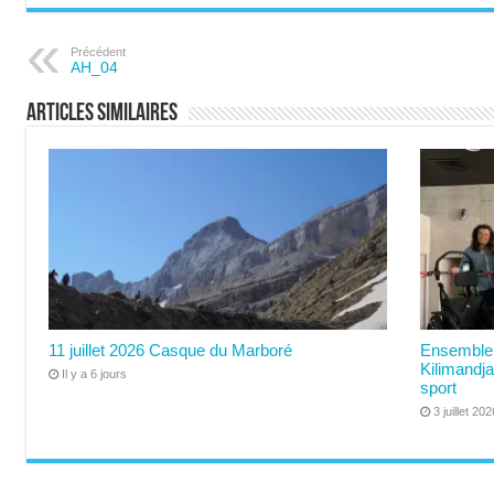
Précédent
AH_04
Articles similaires
11 juillet 2026 Casque du Marboré
Ensemble 
Kilimandja
Il y a 6 jours
sport
3 juillet 202