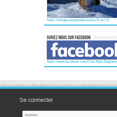
https://refugecampanadecloutou.ffcam.fr/
https://www.facebook.com/Club.Alpin.Bagneres
Se connecter