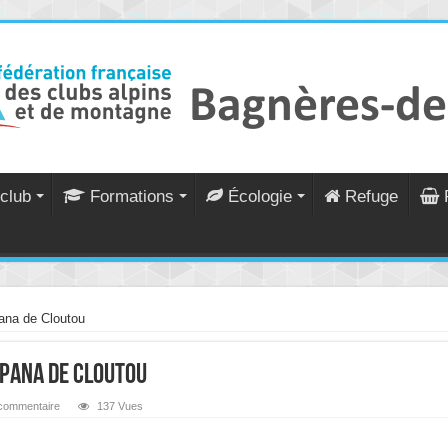
club
Formations
Écologie
Refuge
ana de Cloutou
mpana de Cloutou
 commentaire
137 Vues