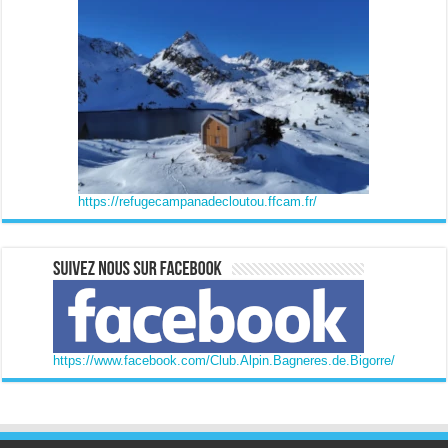
https://refugecampanadecloutou.ffcam.fr/
https://www.facebook.com/Club.Alpin.Bagneres.de.Bigorre/