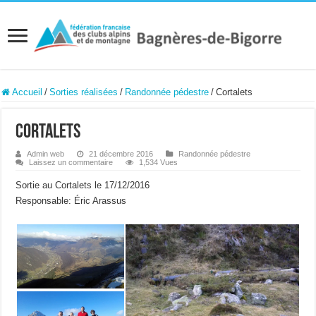
Accueil
/
Sorties réalisées
/
Randonnée pédestre
/
Cortalets
Cortalets
Admin web
21 décembre 2016
Randonnée pédestre
Laissez un commentaire
1,534 Vues
Sortie au Cortalets le 17/12/2016
Responsable: Éric Arassus