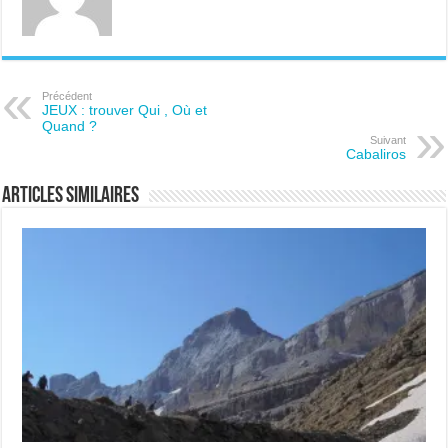
Précédent
JEUX : trouver Qui , Où et
Quand ?
Suivant
Cabaliros
Articles similaires