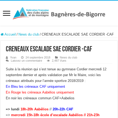
Accueil
/
News du club
/
CRENEAUX ESCALADE SAE CORDIER -CAF
CRENEAUX ESCALADE SAE CORDIER -CAF
Yvan
24 septembre 2018
News du club
Laissez un commentaire
2,487 Vues
Suite à la réunion qui s’est tenue au gymnase Cordier mercredi 12
septembre dernier et après validation par Mr le Maire, voici les
créneaux attribués pour l’année sportive 2018/2019 :
En Bleu les créneaux CAF uniquement
En Rouge les créneaux Aabélios uniquement
En noir les créneaux commun CAF+Aabelios
=> lundi
18h-20h Aabélios
//
20h-22h CAF
=>
mercredi 15h-18h école d’escalade Aabélios // 21h-23h