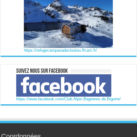
https://refugecampanadecloutou.ffcam.fr/
https://www.facebook.com/Club.Alpin.Bagneres.de.Bigorre/
Coordonnées