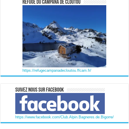
https://refugecampanadecloutou.ffcam.fr/
https://www.facebook.com/Club.Alpin.Bagneres.de.Bigorre/