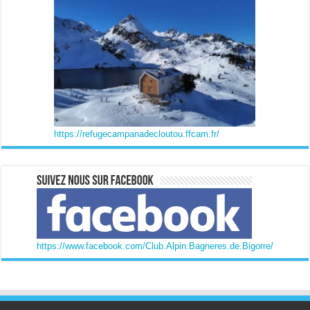
https://refugecampanadecloutou.ffcam.fr/
https://www.facebook.com/Club.Alpin.Bagneres.de.Bigorre/