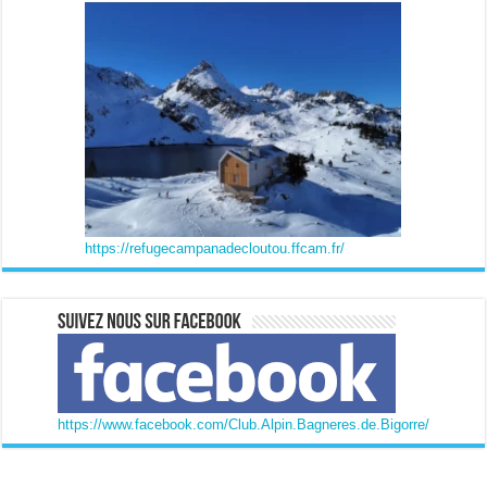
https://refugecampanadecloutou.ffcam.fr/
https://www.facebook.com/Club.Alpin.Bagneres.de.Bigorre/