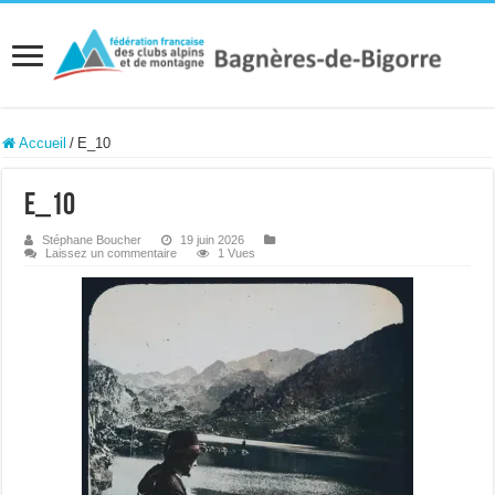
Accueil
/
E_10
E_10
Stéphane Boucher
19 juin 2026
Laissez un commentaire
1 Vues