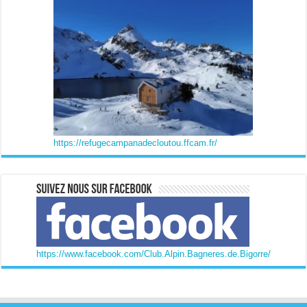
https://refugecampanadecloutou.ffcam.fr/
https://www.facebook.com/Club.Alpin.Bagneres.de.Bigorre/