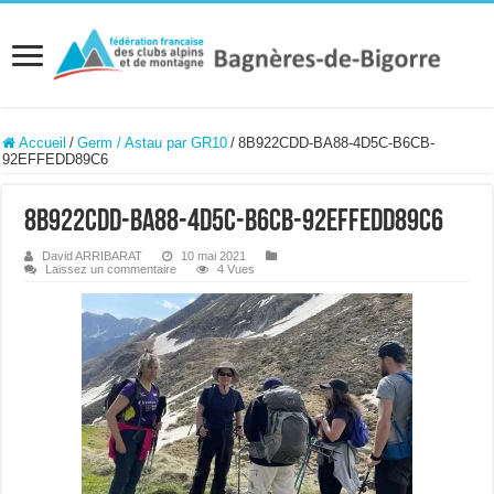
Accueil
/
Germ / Astau par GR10
/
8B922CDD-BA88-4D5C-B6CB-
92EFFEDD89C6
8B922CDD-BA88-4D5C-B6CB-92EFFEDD89C6
David ARRIBARAT
10 mai 2021
Laissez un commentaire
4 Vues