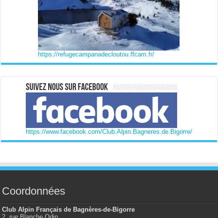
https://refugecampanadecloutou.ffcam.fr/
https://www.facebook.com/Club.Alpin.Bagneres.de.Bigorre/
Coordonnées
Club Alpin Français de Bagnères-de-Bigorre
2, rue Blanche Odin