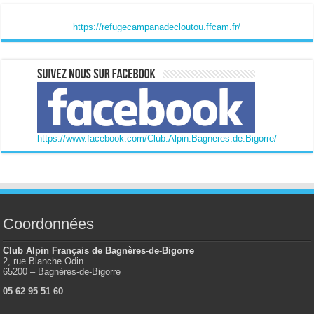
https://refugecampanadecloutou.ffcam.fr/
https://www.facebook.com/Club.Alpin.Bagneres.de.Bigorre/
Coordonnées
Club Alpin Français de Bagnères-de-Bigorre
2, rue Blanche Odin
65200 – Bagnères-de-Bigorre
05 62 95 51 60