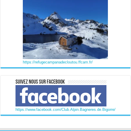
https://refugecampanadecloutou.ffcam.fr/
https://www.facebook.com/Club.Alpin.Bagneres.de.Bigorre/