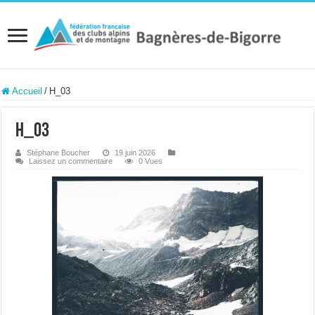
Accueil
/
H_03
H_03
Stéphane Boucher
19 juin 2026
Laissez un commentaire
0 Vues