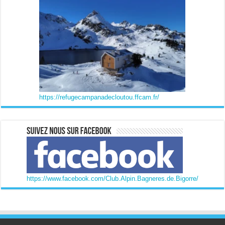
https://refugecampanadecloutou.ffcam.fr/
https://www.facebook.com/Club.Alpin.Bagneres.de.Bigorre/