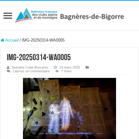
Accueil
/
IMG-20250314-WA0005
IMG-20250314-WA0005
Sylvaine Colat-Brocares
14 mars 2025
Laissez un commentaire
7 Vues