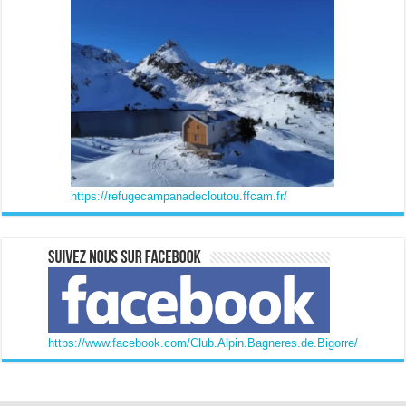
https://refugecampanadecloutou.ffcam.fr/
https://www.facebook.com/Club.Alpin.Bagneres.de.Bigorre/