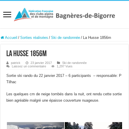
Accueil
/
Sorties réalisées
/
Ski de randonnée
/
La Husse 1856m
La Husse 1856m
patrick
23 janvier 2017
Ski de randonnée
Laissez un commentaire
1,297 Vues
Sortie ski rando du 22 janvier 2017 – 6 participants – responsable: P
Tilhac
Les quelques cm de neige tombés dans la nuit, ont rendu cette sortie
bien agréable malgré une épaisse couverture nuageuse.