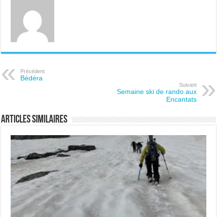
Précédent
Bédéra
Suivant
Semaine ski de rando aux
Encantats
Articles similaires