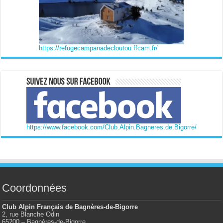
https://refugecampanadecloutou.ffcam.fr/
https://www.facebook.com/Club.Alpin.Bagneres.de.Bigorre/
Coordonnées
Club Alpin Français de Bagnères-de-Bigorre
2, rue Blanche Odin
65200 – Bagnères-de-Bigorre