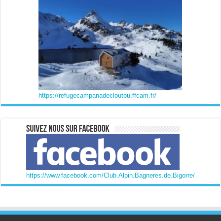
https://refugecampanadecloutou.ffcam.fr/
https://www.facebook.com/Club.Alpin.Bagneres.de.Bigorre/