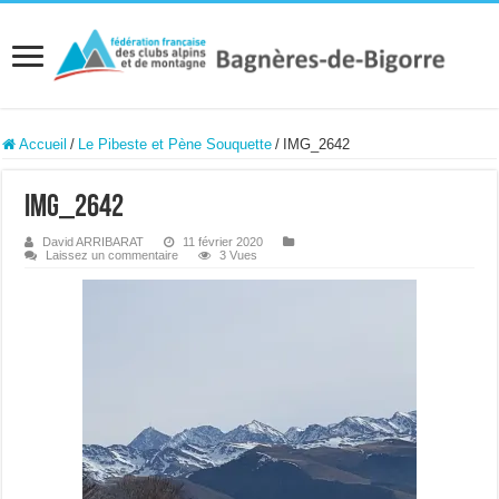
Accueil
/
Le Pibeste et Pène Souquette
/
IMG_2642
IMG_2642
David ARRIBARAT
11 février 2020
Laissez un commentaire
3 Vues