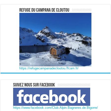
https://refugecampanadecloutou.ffcam.fr/
https://www.facebook.com/Club.Alpin.Bagneres.de.Bigorre/