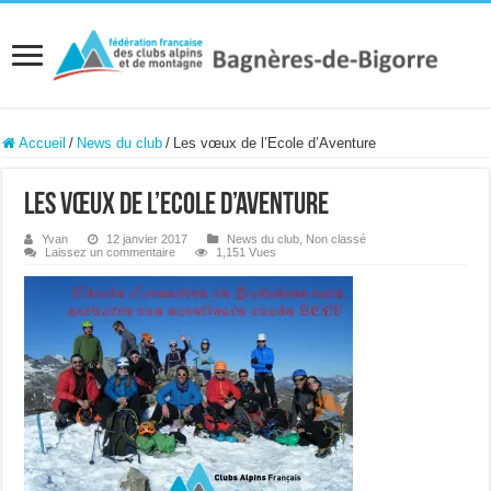
Accueil
/
News du club
/
Les vœux de l’Ecole d’Aventure
Les vœux de l’Ecole d’Aventure
Yvan
12 janvier 2017
News du club
,
Non classé
Laissez un commentaire
1,151 Vues