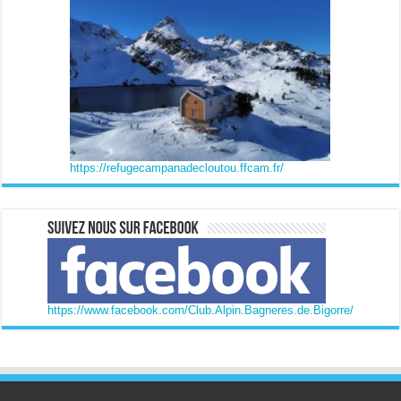
https://refugecampanadecloutou.ffcam.fr/
https://www.facebook.com/Club.Alpin.Bagneres.de.Bigorre/