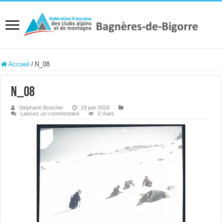
Accueil
/
N_08
N_08
Stéphane Boucher
19 juin 2026
Laissez un commentaire
0 Vues