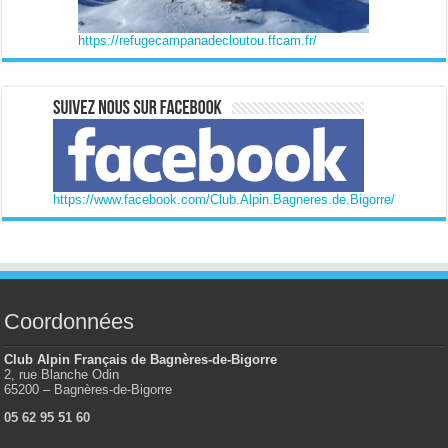
https://refugecampanadecloutou.ffcam.fr/
https://www.facebook.com/Club.Alpin.Bagneres.de.Bigorre/
Coordonnées
Club Alpin Français de Bagnères-de-Bigorre
2, rue Blanche Odin
65200 – Bagnères-de-Bigorre
05 62 95 51 60