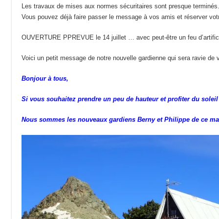
Les travaux de mises aux normes sécuritaires sont presque terminés
Vous pouvez déjà faire passer le message à vos amis et réserver votr
OUVERTURE PPREVUE le 14 juillet … avec peut-être un feu d’artific
Voici un petit message de notre nouvelle gardienne qui sera ravie de v
Bonjour à tous,
Si vous souhaitez prendre un peu de hauteur et profiter du solei
Nous sommes les nouveaux gardiens Berny et Philippe de ce mag