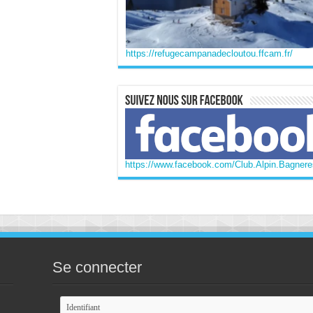
https://refugecampanadecloutou.ffcam.fr/
https://www.facebook.com/Club.Alpin.Bagneres
Se connecter