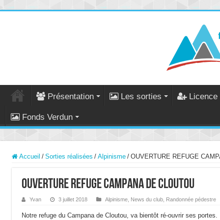
Présentation
Les sorties
Licence 
Fonds Verdun
Accueil
/
Sorties réalisées
/
Alpinisme
/
OUVERTURE REFUGE CAMP
OUVERTURE REFUGE CAMPANA DE CLOUTOU
Yvan
3 juillet 2018
Alpinisme
,
News du club
,
Randonnée pédestre
Notre refuge du Campana de Cloutou, va bientôt ré-ouvrir ses portes.