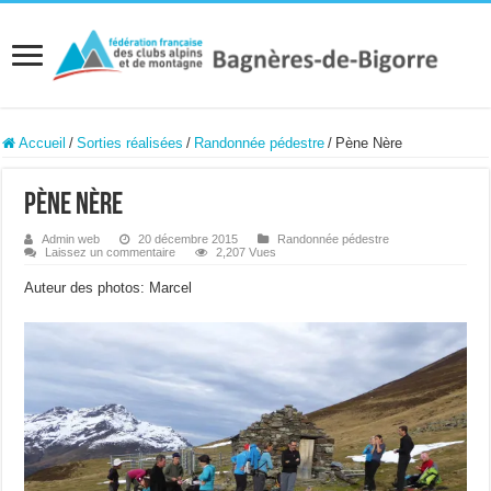
Accueil
/
Sorties réalisées
/
Randonnée pédestre
/
Pène Nère
Pène Nère
Admin web
20 décembre 2015
Randonnée pédestre
Laissez un commentaire
2,207 Vues
Auteur des photos: Marcel