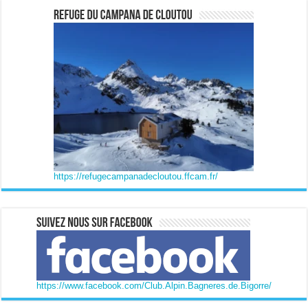
https://refugecampanadecloutou.ffcam.fr/
https://www.facebook.com/Club.Alpin.Bagneres.de.Bigorre/