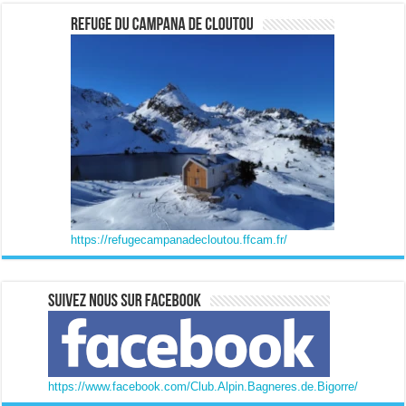
https://refugecampanadecloutou.ffcam.fr/
https://www.facebook.com/Club.Alpin.Bagneres.de.Bigorre/