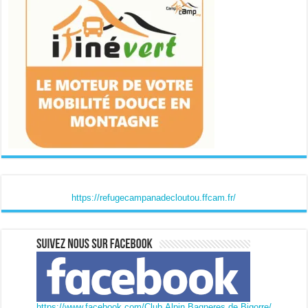
https://refugecampanadecloutou.ffcam.fr/
https://www.facebook.com/Club.Alpin.Bagneres.de.Bigorre/