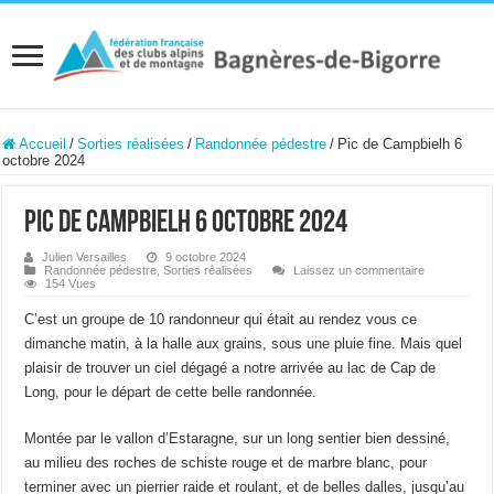
Accueil
/
Sorties réalisées
/
Randonnée pédestre
/
Pic de Campbielh 6
octobre 2024
Pic de Campbielh 6 octobre 2024
Julien Versailles
9 octobre 2024
Randonnée pédestre
,
Sorties réalisées
Laissez un commentaire
154 Vues
C’est un groupe de 10 randonneur qui était au rendez vous ce
dimanche matin, à la halle aux grains, sous une pluie fine. Mais quel
plaisir de trouver un ciel dégagé a notre arrivée au lac de Cap de
Long, pour le départ de cette belle randonnée.
Montée par le vallon d’Estaragne, sur un long sentier bien dessiné,
au milieu des roches de schiste rouge et de marbre blanc, pour
terminer avec un pierrier raide et roulant, et de belles dalles, jusqu’au