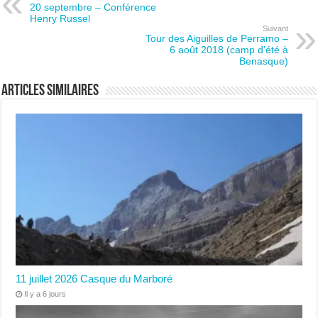
20 septembre – Conférence
Henry Russel
Suivant
Tour des Aiguilles de Perramo –
6 août 2018 (camp d’été à
Benasque)
Articles similaires
11 juillet 2026 Casque du Marboré
Il y a 6 jours