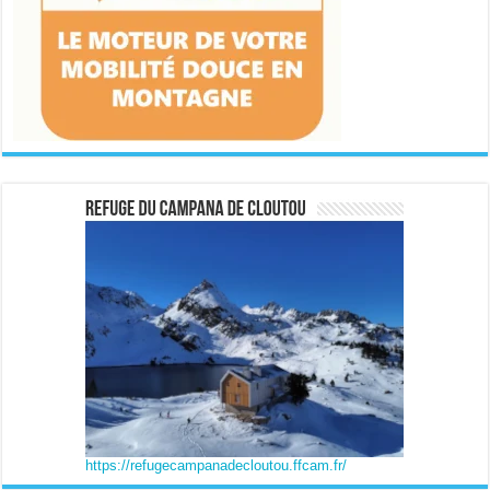
https://refugecampanadecloutou.ffcam.fr/