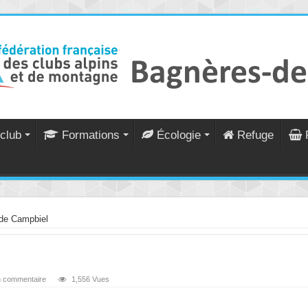
club
Formations
Écologie
Refuge
 de Campbiel
n commentaire
1,556 Vues