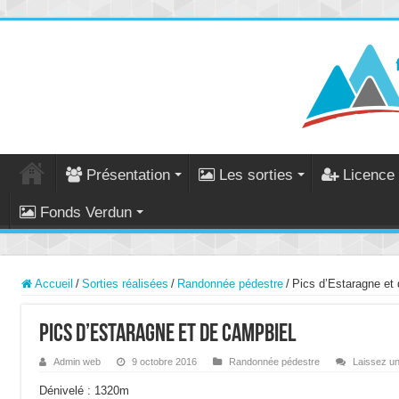
Présentation
Les sorties
Licence 
Fonds Verdun
Accueil
/
Sorties réalisées
/
Randonnée pédestre
/
Pics d’Estaragne et
Pics d’Estaragne et de Campbiel
Admin web
9 octobre 2016
Randonnée pédestre
Laissez u
Dénivelé : 1320m